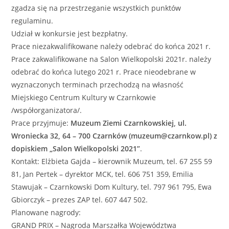
zgadza się na przestrzeganie wszystkich punktów
regulaminu.
Udział w konkursie jest bezpłatny.
Prace niezakwalifikowane należy odebrać do końca 2021 r.
Prace zakwalifikowane na Salon Wielkopolski 2021r. należy
odebrać do końca lutego 2021 r. Prace nieodebrane w
wyznaczonych terminach przechodzą na własność
Miejskiego Centrum Kultury w Czarnkowie
/współorganizatora/.
Prace przyjmuje:
Muzeum Ziemi Czarnkowskiej, ul.
Wroniecka 32, 64 – 700 Czarnków (muzeum@czarnkow.pl) z
dopiskiem „Salon Wielkopolski 2021”
.
Kontakt: Elżbieta Gajda – kierownik Muzeum, tel. 67 255 59
81, Jan Pertek – dyrektor MCK, tel. 606 751 359, Emilia
Stawujak – Czarnkowski Dom Kultury, tel. 797 961 795, Ewa
Gbiorczyk – prezes ZAP tel. 607 447 502.
Planowane nagrody:
GRAND PRIX – Nagroda Marszałka Województwa