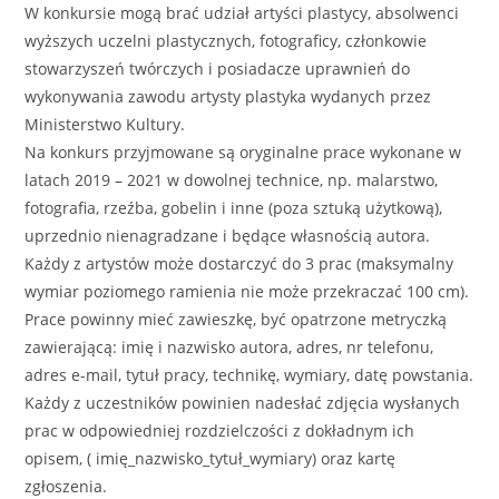
W konkursie mogą brać udział artyści plastycy, absolwenci
wyższych uczelni plastycznych, fotograficy, członkowie
stowarzyszeń twórczych i posiadacze uprawnień do
wykonywania zawodu artysty plastyka wydanych przez
Ministerstwo Kultury.
Na konkurs przyjmowane są oryginalne prace wykonane w
latach 2019 – 2021 w dowolnej technice, np. malarstwo,
fotografia, rzeźba, gobelin i inne (poza sztuką użytkową),
uprzednio nienagradzane i będące własnością autora.
Każdy z artystów może dostarczyć do 3 prac (maksymalny
wymiar poziomego ramienia nie może przekraczać 100 cm).
Prace powinny mieć zawieszkę, być opatrzone metryczką
zawierającą: imię i nazwisko autora, adres, nr telefonu,
adres e-mail, tytuł pracy, technikę, wymiary, datę powstania.
Każdy z uczestników powinien nadesłać zdjęcia wysłanych
prac w odpowiedniej rozdzielczości z dokładnym ich
opisem, ( imię_nazwisko_tytuł_wymiary) oraz kartę
zgłoszenia.