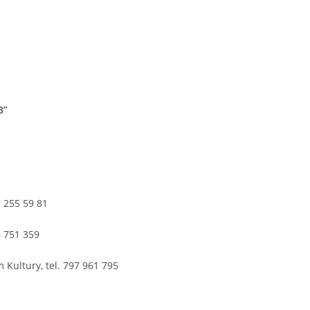
3”
 255 59 81
51 359
y, tel. 797 961 795