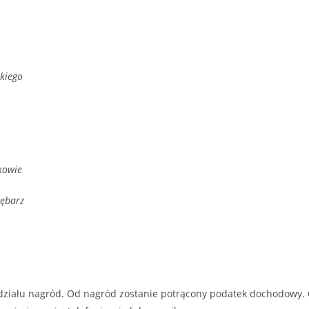
kiego
kowie
Rębarz
odziału nagród. Od nagród zostanie potrącony podatek dochodowy.