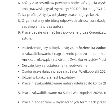
Każdy z uczestników powinien nadesłać zdjęcia wysła
imię_nazwisko_tytuł_wymiary) 600 DPI, format JPG,1-2
Na prośbę Artysty, odsyłamy prace na jego koszt.
Organizatorzy nie biorą odpowiedzialności za szkody
zapakowania przez autora.
Prace będzie oceniać Jury powołane przez Organizatoró
sztuki.
Posiedzenie Jury odbędzie się
28 Października /sobo
o zakwalifikowaniu i nagrodzeniu prac zostanie umie
/
mck.czarnkow.pl
/ i na stronie Związku Artystów Pla
Decyzje Jury są ostateczne i nieodwołalne.
Osoba przysyłająca prace na „Salon Wielkopolski 20
Udział w konkursie jest bezpłatny.
Prace niezakwalifikowane należy odebrać do końca 20
Prace zakwalifikowane na Salon Wielkopolski 2023r. 
Prace nieodebrane w wyznaczonych terminach przec