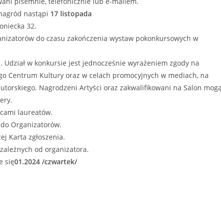
ni pisemnie, telefonicznie lub e-mailem.
 nagród nastąpi
17 listopada
oniecka 32.
rganizatorów do czasu zakończenia wystaw pokonkursowych w
i. Udział w konkursie jest jednocześnie wyrażeniem zgody na
go Centrum Kultury oraz w celach promocyjnych w mediach, na
utorskiego. Nagrodzeni Artyści oraz zakwalifikowani na Salon mog
ery.
acami laureatów.
 do Organizatorów.
ej Karta zgłoszenia.
zależnych od organizatora.
e się
01.2024 /czwartek/