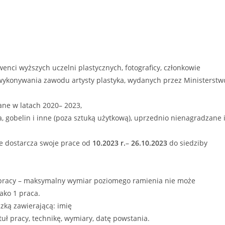
wenci wyższych uczelni plastycznych, fotograficy, członkowie
wykonywania zawodu artysty plastyka, wydanych przez Ministerstw
ne w latach 2020– 2023,
a, gobelin i inne (poza sztuką użytkową), uprzednio nienagradzane 
ie dostarcza swoje prace od
10.2023
r.
–
26.
10.2023
do siedziby
j pracy – maksymalny wymiar poziomego ramienia nie może
jako 1 praca.
zką zawierającą: imię
ytuł pracy, technikę, wymiary, datę powstania.