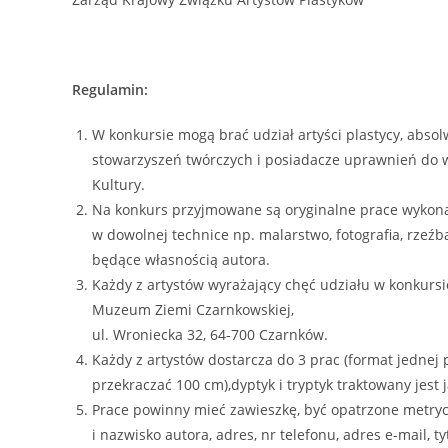
Regulamin:
W konkursie mogą brać udział artyści plastycy, absol
stowarzyszeń twórczych i posiadacze uprawnień do 
Kultury.
Na konkurs przyjmowane są oryginalne prace wykona
w dowolnej technice np. malarstwo, fotografia, rzeźb
będące własnością autora.
Każdy z artystów wyrażający chęć udziału w konkurs
Muzeum Ziemi Czarnkowskiej,
ul. Wroniecka 32, 64-700 Czarnków.
Każdy z artystów dostarcza do 3 prac (format jedne
przekraczać 100 cm),dyptyk i tryptyk traktowany jest 
Prace powinny mieć zawieszkę, być opatrzone metryc
i nazwisko autora, adres, nr telefonu, adres e-mail, t