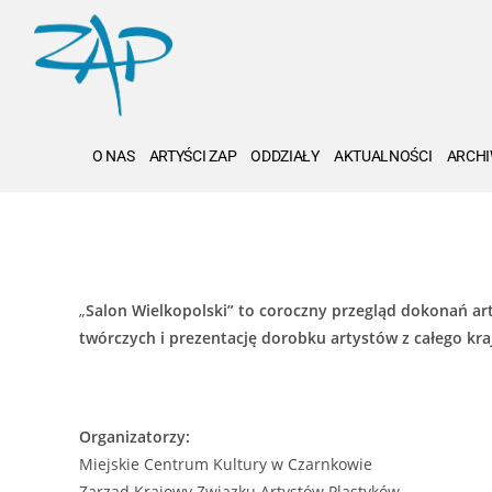
O NAS
ARTYŚCI ZAP
ODDZIAŁY
AKTUALNOŚCI
ARCH
„
Salon Wielkopolski” to coroczny przegląd dokonań ar
twórczych i prezentację dorobku artystów z całego kra
Organizatorzy:
Miejskie Centrum Kultury w Czarnkowie
Zarząd Krajowy Związku Artystów Plastyków