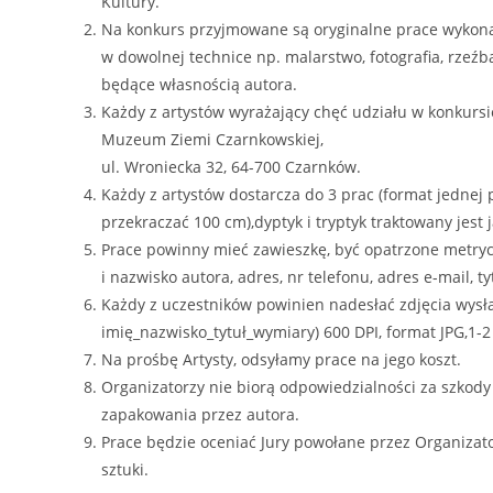
Kultury.
Na konkurs przyjmowane są oryginalne prace wykona
w dowolnej technice np. malarstwo, fotografia, rzeźb
będące własnością autora.
Każdy z artystów wyrażający chęć udziału w konkurs
Muzeum Ziemi Czarnkowskiej,
ul. Wroniecka 32, 64-700 Czarnków.
Każdy z artystów dostarcza do 3 prac (format jedne
przekraczać 100 cm),dyptyk i tryptyk traktowany jest 
Prace powinny mieć zawieszkę, być opatrzone metryc
i nazwisko autora, adres, nr telefonu, adres e-mail, t
Każdy z uczestników powinien nadesłać zdjęcia wysła
imię_nazwisko_tytuł_wymiary) 600 DPI, format JPG,1-2
Na prośbę Artysty, odsyłamy prace na jego koszt.
Organizatorzy nie biorą odpowiedzialności za szkody
zapakowania przez autora.
Prace będzie oceniać Jury powołane przez Organizatoró
sztuki.