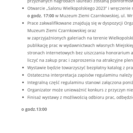
przyznanych nagrodach laureaci zostaną poinformowa
Otwarcie „Salonu Wielkopolskiego 2023” i wręczenie
o godz. 17:00
w Muzeum Ziemi Czarnkowskiej, ul. Wr
Prace zakwalifikowane znajdują się w dyspozycji O
Muzeum Ziemi Czarnkowskiej oraz
w zaprzyjaźnionych galeriach na terenie Wielkopolsk
publikację prac w wydawnictwach własnych Miejskie
stronach internetowych bez uiszczania honorarium a
liczyć na zakup prac i zaproszenia na atrakcyjne plen
Wystawie będzie towarzyszyć bezpłatny katalog z pr
Ostateczna interpretacja zapisów regulaminu należy
Integralną część regulaminu stanowi załączona poniż
Organizator może unieważnić konkurs z przyczyn nie
Finisaż wystawy z możliwością odbioru prac, odbędzi
o godz.13:00