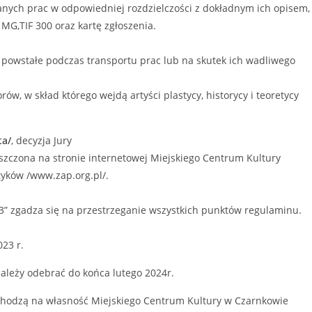
nych prac w odpowiedniej rozdzielczości z dokładnym ich opisem, 
 MG,TIF 300 oraz kartę zgłoszenia.
 powstałe podczas transportu prac lub na skutek ich wadliwego
w, w skład którego wejdą artyści plastycy, historycy i teoretycy
ta/
, decyzja Jury
szczona na stronie internetowej Miejskiego Centrum Kultury
styków /www.zap.org.pl/.
23” zgadza się na przestrzeganie wszystkich punktów regulaminu.
23 r.
należy odebrać do końca lutego 2024r.
hodzą na własność Miejskiego Centrum Kultury w Czarnkowie