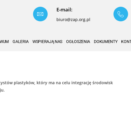
E-mail:
biuro@zap.org.pl
IWUM
GALERIA
WSPIERAJĄ NAS
OGŁOSZENIA
DOKUMENTY
KON
tystów plastyków, który ma na celu integrację środowisk
ju.