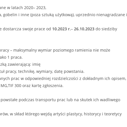
ne w latach 2020– 2023,
a, gobelin i inne (poza sztuką użytkową), uprzednio nienagradzane 
ie dostarcza swoje prace od
10.2023
r.
–
26.
10.2023
do siedziby
j pracy – maksymalny wymiar poziomego ramienia nie może
jako 1 praca.
zką zawierającą: imię
ytuł pracy, technikę, wymiary, datę powstania.
nych prac w odpowiedniej rozdzielczości z dokładnym ich opisem, 
 MG,TIF 300 oraz kartę zgłoszenia.
 powstałe podczas transportu prac lub na skutek ich wadliwego
w, w skład którego wejdą artyści plastycy, historycy i teoretycy