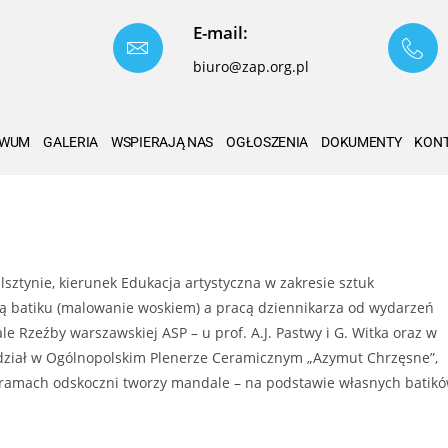
E-mail:
biuro@zap.org.pl
IWUM
GALERIA
WSPIERAJĄ NAS
OGŁOSZENIA
DOKUMENTY
KON
tynie, kierunek Edukacja artystyczna w zakresie sztuk
nią batiku (malowanie woskiem) a pracą dziennikarza od wydarzeń
e Rzeźby warszawskiej ASP – u prof. A.J. Pastwy i G. Witka oraz w
 udział w Ogólnopolskim Plenerze Ceramicznym „Azymut Chrzęsne”,
 ramach odskoczni tworzy mandale – na podstawie własnych batik