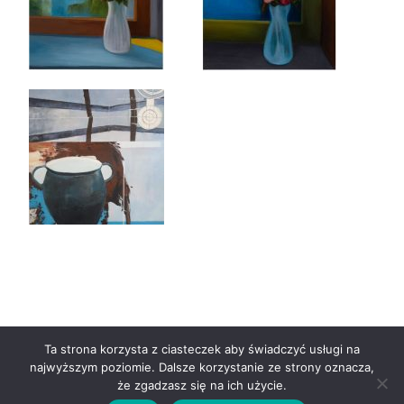
Ta strona korzysta z ciasteczek aby świadczyć usługi na
najwyższym poziomie. Dalsze korzystanie ze strony oznacza,
Copyright © 2021 zap.org.pl |
Privacy Policy
| Stworzone w
że zgadzasz się na ich użycie.
ramach
atwi.pl