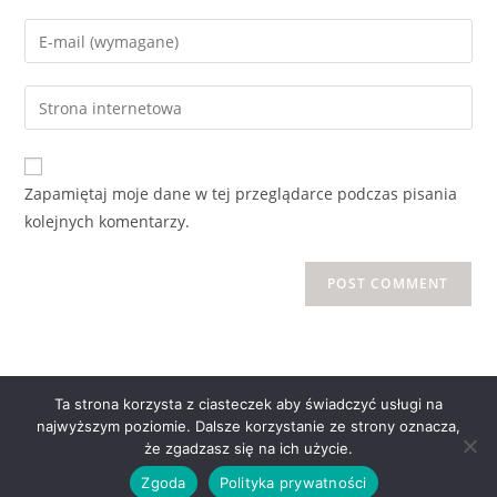
Zapamiętaj moje dane w tej przeglądarce podczas pisania
kolejnych komentarzy.
Ta strona korzysta z ciasteczek aby świadczyć usługi na
najwyższym poziomie. Dalsze korzystanie ze strony oznacza,
Copyright © 2021 zap.org.pl |
Privacy Policy
| Stworzone w
że zgadzasz się na ich użycie.
ramach
atwi.pl
Zgoda
Polityka prywatności