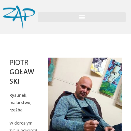
PIOTR
GOŁAW
SKI
Rysunek,
malarstwo,
rzeźba
W dorosłym
życiu powrócił