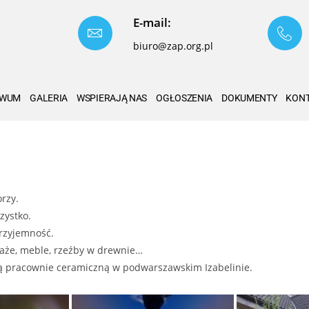
E-mail:
biuro@zap.org.pl
IWUM
GALERIA
WSPIERAJĄ NAS
OGŁOSZENIA
DOKUMENTY
KON
orzy.
zystko.
rzyjemność.
traże, meble, rzeźby w drewnie…
zą pracownie ceramiczną w podwarszawskim Izabelinie.