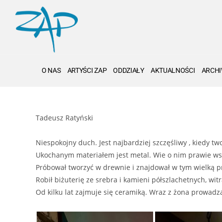
O NAS
ARTYŚCI ZAP
ODDZIAŁY
AKTUALNOŚCI
ARCH
Tadeusz Ratyński
Niespokojny duch. Jest najbardziej szczęśliwy , kiedy tw
Ukochanym materiałem jest metal. Wie o nim prawie ws
Próbował tworzyć w drewnie i znajdował w tym wielką p
Robił biżuterię ze srebra i kamieni półszlachetnych, wi
Od kilku lat zajmuje się ceramiką. Wraz z żona prowad